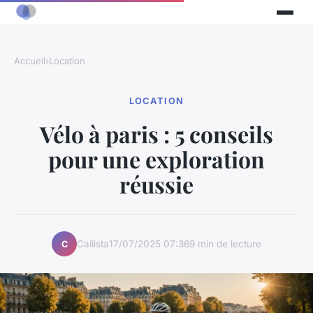
Accueil
›
Location
LOCATION
Vélo à paris : 5 conseils
pour une exploration
réussie
Callista
17/07/2025 07:36
9 min de lecture
C