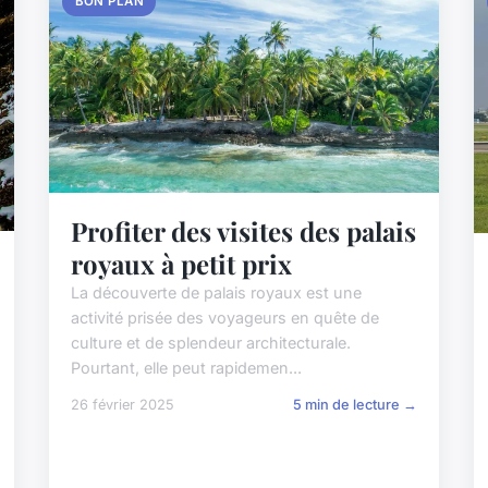
BON PLAN
Profiter des visites des palais
royaux à petit prix
La découverte de palais royaux est une
activité prisée des voyageurs en quête de
culture et de splendeur architecturale.
Pourtant, elle peut rapidemen...
26 février 2025
5 min de lecture →