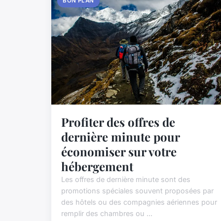
BON PLAN
Profiter des offres de
dernière minute pour
économiser sur votre
hébergement
Les offres de dernière minute sont des
promotions spéciales souvent proposées par
des hôtels ou des compagnies aériennes pour
remplir des chambres ou ...