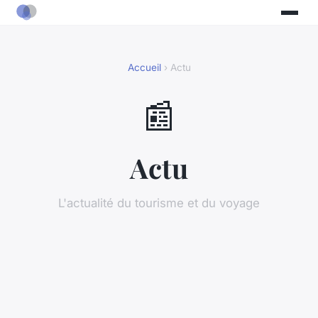
Accueil
› Actu
📰
Actu
L'actualité du tourisme et du voyage