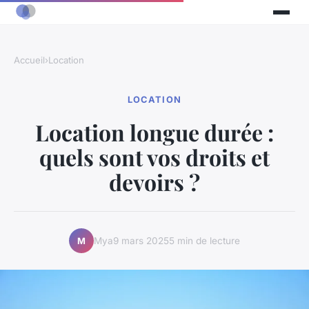
Accueil
›
Location
LOCATION
Location longue durée :
quels sont vos droits et
devoirs ?
Mya
9 mars 2025
5 min de lecture
M