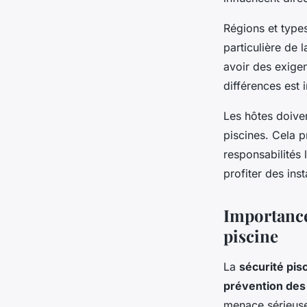
Régions et type
particulière de 
avoir des exige
différences est 
Les hôtes doiven
piscines. Cela 
responsabilités 
profiter des inst
Importance 
piscine
La
sécurité pis
prévention des
menace sérieuse,