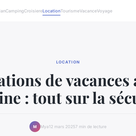
lan
Camping
Croisiere
Location
Tourisme
Vacance
Voyage
LOCATION
ations de vacances 
ine : tout sur la séc
Mya
12 mars 2025
7 min de lecture
M