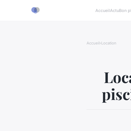
Accueil
Actu
Bon p
Accueil
›
Location
Loc
pisc