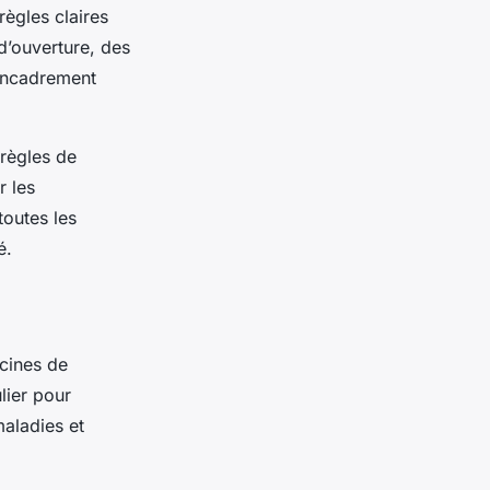
règles claires
 d’ouverture, des
’encadrement
 règles de
r les
toutes les
é.
cines de
lier pour
maladies et