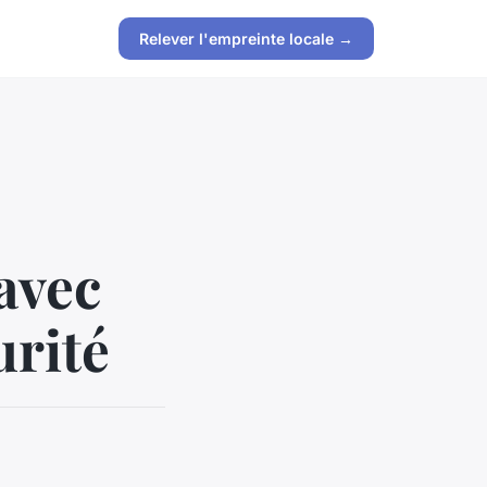
Relever l'empreinte locale →
avec
urité