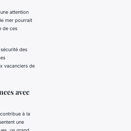
une attention
de mer pourrait
n de ces
 sécurité des
des
x vacanciers de
ances avec
 contribue à la
ésentent une
ques, un grand