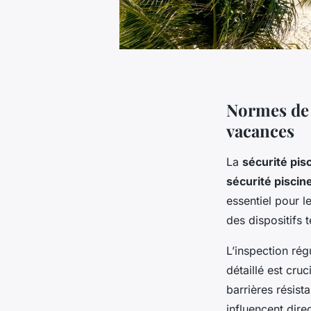
Normes de s
vacances
La
sécurité pis
sécurité piscin
essentiel pour l
des dispositifs 
L’inspection rég
détaillé est cruc
barrières résist
influencent dire