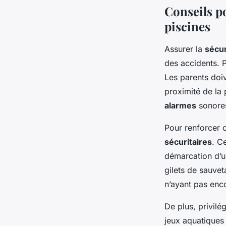
Conseils po
piscines
Assurer la
sécur
des accidents. 
Les parents doiv
proximité de la p
alarmes
sonores
Pour renforcer 
sécuritaires
. C
démarcation d’un
gilets de sauvet
n’ayant pas enco
De plus, privilé
jeux aquatiques 