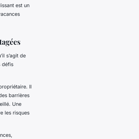
lissant est un
 vacances
rtagées
il s’agit de
 défis
opriétaire. Il
des barrières
illé. Une
re les risques
ances,