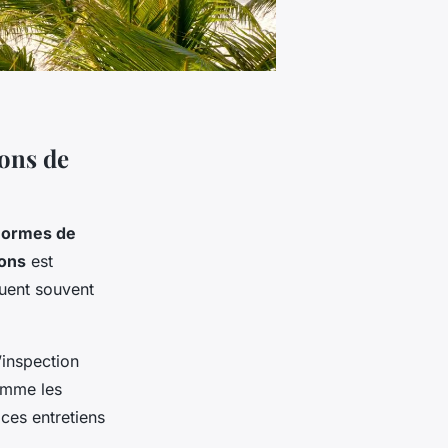
ions de
normes de
ons
est
uent souvent
’inspection
comme les
 ces entretiens