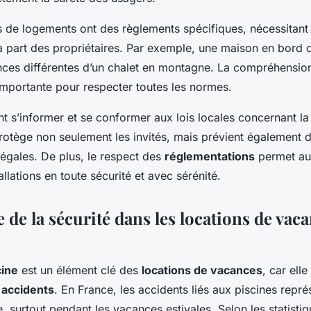
s de logements ont des règlements spécifiques, nécessitant 
la part des propriétaires. Par exemple, une maison en bord 
nces différentes d’un chalet en montagne. La compréhensio
importante pour respecter toutes les normes.
t s’informer et se conformer aux lois locales concernant la
protège non seulement les invités, mais prévient également 
légales. De plus, le respect des
réglementations
permet au
allations en toute sécurité et avec sérénité.
de la sécurité dans les locations de vac
cine
est un élément clé des
locations de vacances
, car elle
 accidents
. En France, les accidents liés aux piscines repr
 surtout pendant les vacances estivales. Selon les statisti