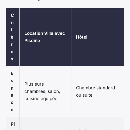
C
ri
t
Location Villa avec
è
Hôtel
Piscine
r
e
s
E
s
Plusieurs
p
Chambre standard
chambres, salon,
a
ou suite
cuisine équipée
c
e
Pi