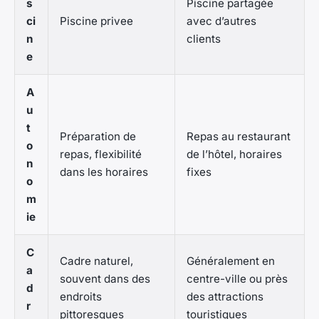
s
Piscine partagée
ci
Piscine privee
avec d’autres
n
clients
e
A
u
t
Préparation de
Repas au restaurant
o
repas, flexibilité
de l’hôtel, horaires
n
dans les horaires
fixes
o
m
ie
C
Cadre naturel,
Généralement en
a
souvent dans des
centre-ville ou près
d
endroits
des attractions
r
pittoresques
touristiques