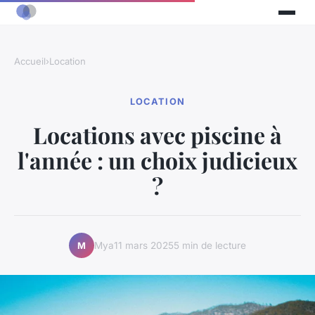
Accueil
›
Location
LOCATION
Locations avec piscine à
l'année : un choix judicieux
?
Mya
11 mars 2025
5 min de lecture
M