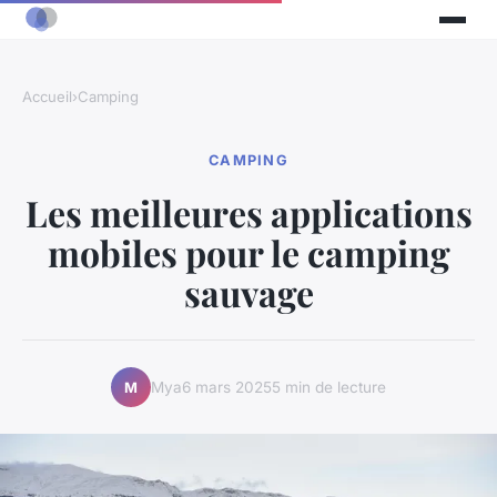
Accueil
›
Camping
CAMPING
Les meilleures applications
mobiles pour le camping
sauvage
Mya
6 mars 2025
5 min de lecture
M