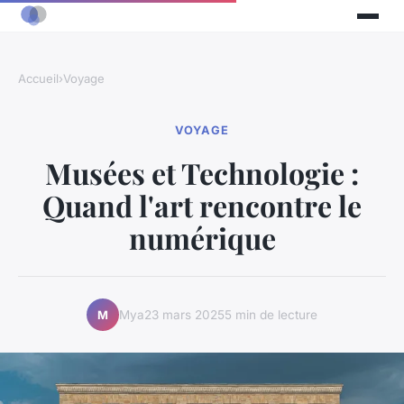
Accueil
›
Voyage
VOYAGE
Musées et Technologie :
Quand l'art rencontre le
numérique
Mya
23 mars 2025
5 min de lecture
M