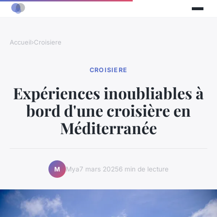
Accueil
›
Croisiere
CROISIERE
Expériences inoubliables à
bord d'une croisière en
Méditerranée
Mya
7 mars 2025
6 min de lecture
M