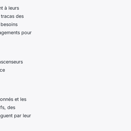
t à leurs
s tracas des
 besoins
nagements pour
 ascenseurs
nce
ionnés et les
ifs, des
nguent par leur