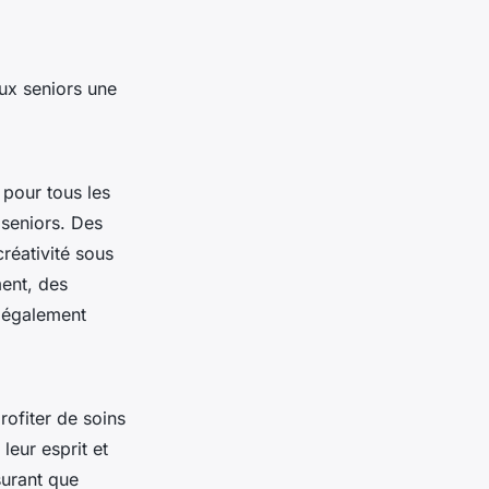
aux seniors une
pour tous les
 seniors. Des
réativité sous
ment, des
 également
ofiter de soins
 leur esprit et
surant que