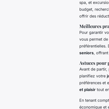
spa, et excursio
budget, recherc
offrir des réduc
Meilleures pra
Pour garantir v
vous permet de c
préférentielles
seniors
, offran
Astuces pour p
Avant de partir
planifiez votre
j
préférences et 
et plaisir
tout en
En tenant comp
économique et e