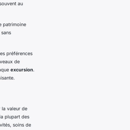
 souvent au
e patrimoine
r sans
les préférences
iveaux de
haque
excursion
.
isante.
 la valeur de
la plupart des
vités, soins de