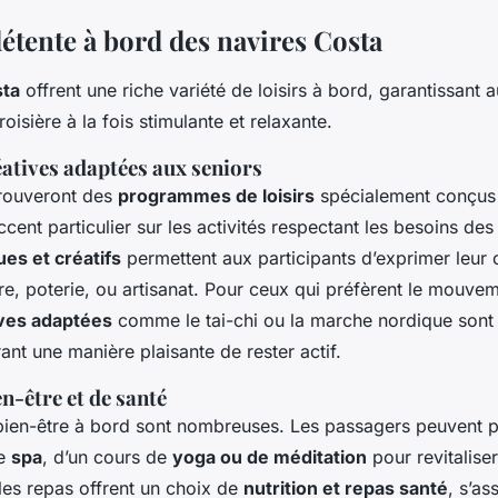
détente à bord des navires Costa
sta
offrent une riche variété de loisirs à bord, garantissant 
oisière à la fois stimulante et relaxante.
éatives adaptées aux seniors
trouveront des
programmes de loisirs
spécialement conçus 
cent particulier sur les activités respectant les besoins des
ques et créatifs
permettent aux participants d’exprimer leur c
e, poterie, ou artisanat. Pour ceux qui préfèrent le mouve
ives adaptées
comme le tai-chi ou la marche nordique sont
rant une manière plaisante de rester actif.
n-être et de santé
bien-être à bord sont nombreuses. Les passagers peuvent pr
le
spa
, d’un cours de
yoga ou de méditation
pour revitaliser
les repas offrent un choix de
nutrition et repas santé
, s’as