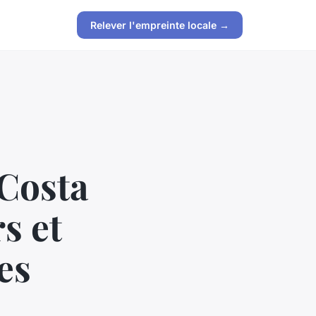
Relever l'empreinte locale →
 Costa
s et
es