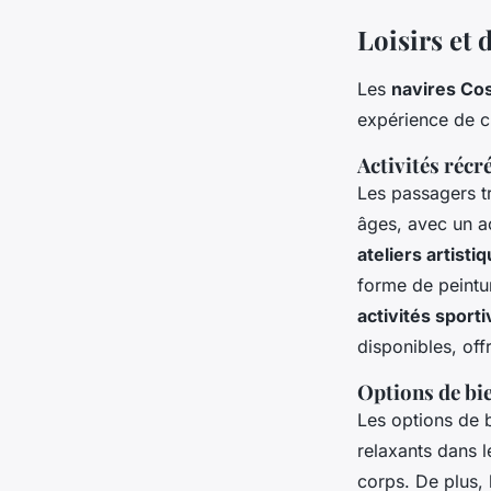
Loisirs et 
Les
navires Co
expérience de cr
Activités récr
Les passagers 
âges, avec un ac
ateliers artisti
forme de peintur
activités sport
disponibles, off
Options de bie
Les options de 
relaxants dans 
corps. De plus, 