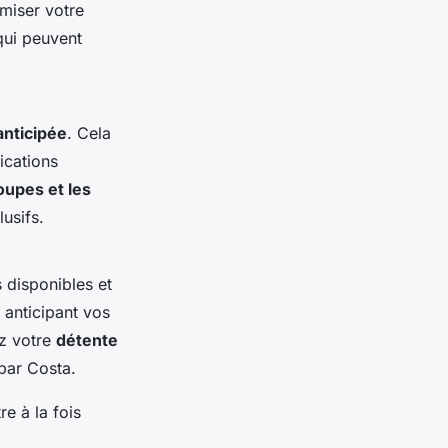
imiser votre
ui peuvent
anticipée
. Cela
ications
oupes et les
usifs.
 disponibles et
 anticipant vos
ez votre
détente
par Costa.
re à la fois