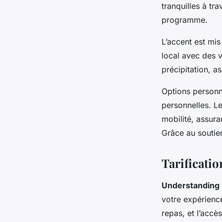
tranquilles à t
programme.
L’accent est mi
local avec des v
précipitation, a
Options personn
personnelles. L
mobilité, assur
Grâce au soutien
Tarificatio
Understanding 
votre expérience
repas, et l’accè