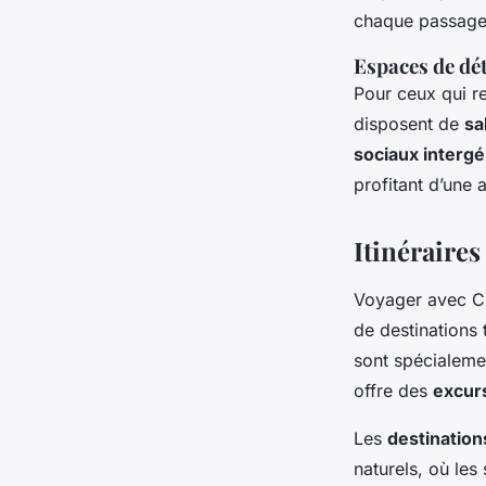
chaque passager
Espaces de dét
Pour ceux qui re
disposent de
sa
sociaux interg
profitant d’une 
Itinéraires
Voyager avec
C
de destinations 
sont spécialeme
offre des
excur
Les
destinatio
naturels, où le