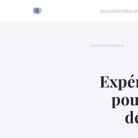
Accueil
Actu
Bon p
Accueil
›
Croisiere
Expér
pou
d