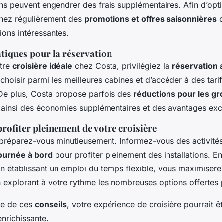
ns peuvent engendrer des frais supplémentaires. Afin d’opt
hez régulièrement des
promotions et offres saisonnières
q
tions intéressantes.
tiques pour la réservation
otre
croisière idéale
chez Costa, privilégiez la
réservation 
hoisir parmi les meilleures cabines et d’accéder à des tarif
. De plus, Costa propose parfois des
réductions pour les gr
t ainsi des économies supplémentaires et des avantages excl
rofiter pleinement de votre croisière
, préparez-vous minutieusement. Informez-vous des activités
ournée à bord
pour profiter pleinement des installations. En
en établissant un emploi du temps flexible, vous maximiser
 explorant à votre rythme les nombreuses options offertes 
te de ces
conseils
, votre expérience de croisière pourrait êt
nrichissante.