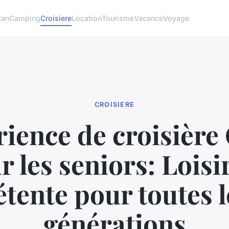
lan
Camping
Croisiere
Location
Tourisme
Vacance
Voyage
CROISIERE
ience de croisière
r les seniors: Loisir
étente pour toutes l
générations